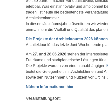
Seit 30 Jahren machen wir qualitätvolle, klima
erlebbar. Was einst innovativ und ambitioniert b
tragen, ist heute die bedeutendste Veranstaltun
Architektenkammer.
In diesem Jubiläumsjahr präsentieren wir wiede
einmal mehr die Vielfalt und Qualität des plane
D
ie Projekte der Architektouren 2026 können
Architektour für das letzte Juni-Wochenende pla
Am
27. und 28.06.2026
stehen der interessiert
Freiräume und stadtplanerische Lösungen für ein
Die Projekte wurden von einem unabhängigen
B
bietet die Gelegenheit, mit Architektinnen und A
sowie den Nutzerinnen und Nutzern vor Ort in
Nähere Informationen hier
Veranstaltungsort: