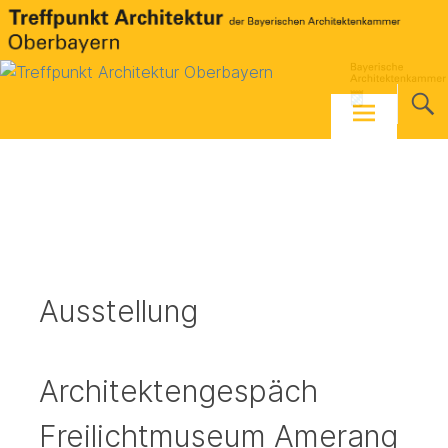
Skip
to
content
Ausstellung
Architektengespäch
Freilichtmuseum Amerang