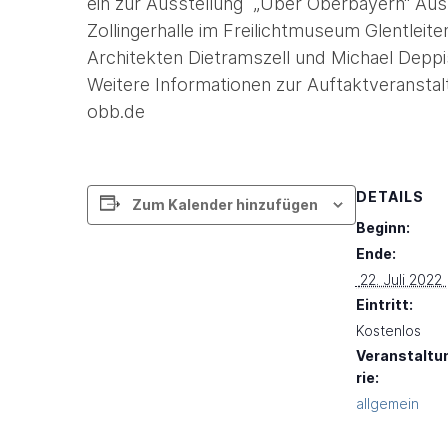
ein zur Ausstellung „Über Oberbayern“ Auss
Zollingerhalle im Freilichtmuseum Glentle
Architekten Dietramszell und Michael Dep
Weitere Informationen zur Auftaktveranstal
obb.de
DETAILS
Zum Kalender hinzufügen
Beginn:
Ende:
 22. Juli 2022 
Eintritt:
Kostenlos
Veranstaltu
rie:
allgemein