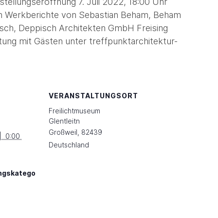
tellungseröffnung 7. Juli 2022, 18:00 Uhr
iten Werkberichte von Sebastian Beham, Beham
pisch, Deppisch Architekten GmbH Freising
tung mit Gästen unter treffpunktarchitektur-
VERANSTALTUNGSORT
Freilichtmuseum
Glentleitn
Großweil
,
82439
|  0:00 
Deutschland
ngskatego