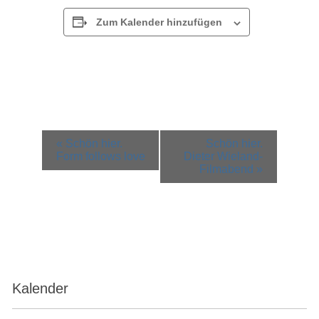
Zum Kalender hinzufügen
Veranstaltung-
«
Schön hier.
Schön hier.
Navigation
Form follows love
Dieter Wieland-
Filmabend
»
Kalender