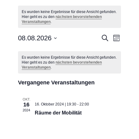
Es wurden keine Ergebnisse für diese Ansicht gefunden.
Hier geht es zu den
nächsten bevorstehenden
Veranstaltungen
.
Veranstaltung
Veransta
08.08.2026
Suche
Monat
Ansichte
Suche
Datum
Navigati
Kalender
und
wählen.
Es wurden keine Ergebnisse für diese Ansicht gefunden.
von
Ansichten,
Hier geht es zu den
nächsten bevorstehenden
Veranstaltungen
Navigation
Veranstaltungen
.
Vergangene Veranstaltungen
OKT.
16
16. Oktober 2024 | 19:30
-
22:00
2024
Räume der Mobilität