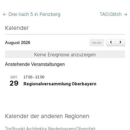
Post
←
Drei nach 5 in Penzberg
TAO.Glitch
→
navigation
Kalender
August 2026
Heute
Keine Ereignisse anzuzeigen
Anstehende Veranstaltungen
17:00
-
21:00
OKT.
29
Regionalversammlung Oberbayern
Kalender der anderen Regionen
Treffpunkt Architektur Niederbayern/Oberpfalz