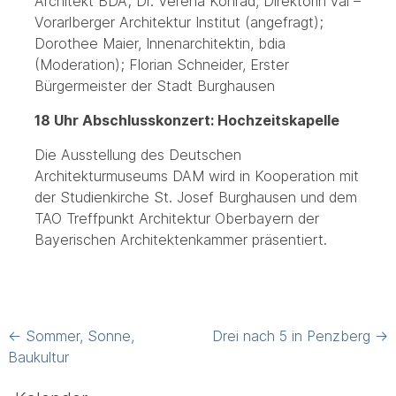
Architekt BDA; Dr. Verena Konrad, Direktorin vai –
Vorarlberger Architektur Institut (angefragt);
Dorothee Maier, Innenarchitektin, bdia
(Moderation); Florian Schneider, Erster
Bürgermeister der Stadt Burghausen
18 Uhr Abschlusskonzert: Hochzeitskapelle
Die Ausstellung des Deutschen
Architekturmuseums DAM wird in Kooperation mit
der Studienkirche St. Josef Burghausen und dem
TAO Treffpunkt Architektur Oberbayern der
Bayerischen Architektenkammer präsentiert.
Post
←
Sommer, Sonne,
Drei nach 5 in Penzberg
→
navigation
Baukultur