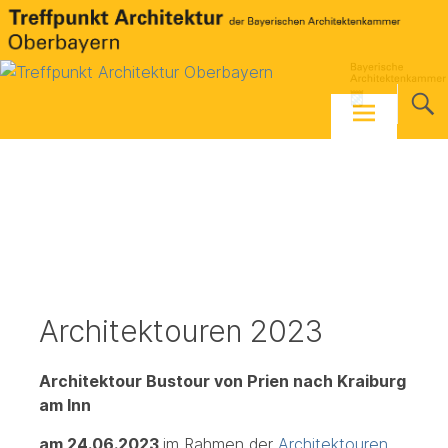
Skip
to
content
Architektouren 2023
Architektour Bustour von Prien nach Kraiburg
am Inn
am 24.06.2023
im Rahmen der
Architektouren