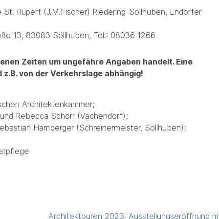
 St. Rupert (J.M.Fischer) Riedering-Söllhuben, Endorfer
aße 13, 83083 Söllhuben, Tel.: 08036 1266
ebenen Zeiten um ungefähre Angaben handelt. Eine
 z.B. von der Verkehrslage abhängig!
ischen Architektenkammer;
r und Rebecca Schorr (Vachendorf);
ebastian Hamberger (Schreinermeister, Söllhuben);
atpflege
Architektouren 2023: Ausstellungseröffnung m