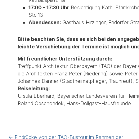
Rathausplatz 1a
17:00 – 17:30 Uhr
Besichtigung Kath. Pfarrkirche
Str. 13
Abendessen:
Gasthaus Hirzinger, Endorfer Str
Bitte beachten Sie, dass es sich bei den angeg
leichte Verschiebung der Termine ist möglich und
Mit freundlicher Unterstützung durch:
Treffpunkt Architektur Oberbayern (TAO) der Bayer
die Architekten Franz Peter (Riedering) sowie Pete
Johannes Danner (Stadtheimatpfleger, Traunreut), S
Reiseleitung:
Ursula Eberhard, Bayerischer Landesverein für Heim
Roland Opschondek, Hans-Döllgast-Hausfreunde
Post
←
Eindrücke von der TAO-Bustour im Rahmen der