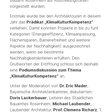
Bauamt Rosenheim auf Ausstellungstafeln
vorgestellt wurden.
Erstmals wurde bei den Architektouren in diesem
Jahr das
Prädikat „KlimaKulturKompetenz“
verliehen. Damit konnten Projekte in bis zu fünf
Kategorien (Energieeffizienz, Klimaanpassung,
Flächensparen, Barrierefreiheit und weitere
Aspekte der Nachhaltigkeit) ausgezeichnet
werden, wenn sie bestimmte
Nachhaltigkeitskriterien erfüllten. Den
Grußworten der Eröffnung schloss sich deshalb
eine
Podiumsdiskussion zum Thema
„KlimaKulturKompetenz“
an.
Unter der Moderation von
Dr. Eric Mader
,
Bayerische Architektenkammer, diskutierten:
Doris Lackerbauer
, Leiterin des Staatlichen
Bauamtes Rosenheim,
Michael Laubender
,
Laubender Architektur,
Prof. Clemens Richarz
, 1.